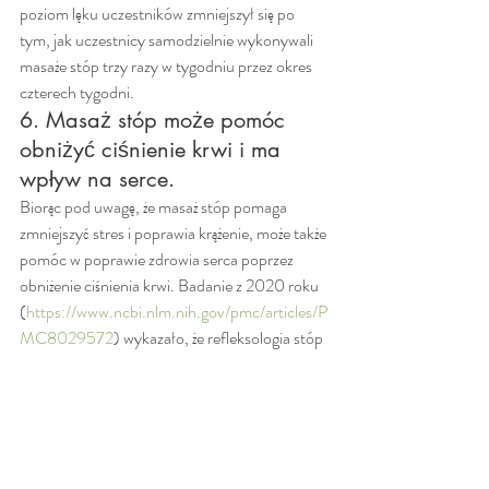
poziom lęku uczestników zmniejszył się po 
tym, jak uczestnicy samodzielnie wykonywali 
masaże stóp trzy razy w tygodniu przez okres 
czterech tygodni.
6. Masaż stóp może pomóc 
obniżyć ciśnienie krwi i ma 
wpływ na serce.
Biorąc pod uwagę, że masaż stóp pomaga 
zmniejszyć stres i poprawia krążenie, może także 
pomóc w poprawie zdrowia serca poprzez 
obniżenie ciśnienia krwi. Badanie z 2020 roku 
(
https://www.ncbi.nlm.nih.gov/pmc/articles/P
MC8029572
) wykazało, że refleksologia stóp 
była „skuteczna w zmniejszaniu częstości akcji 
serca u pacjentów z nadciśnieniem w stadium 
2 i była częściowo skuteczna w obniżaniu 
ciśnienia krwi”. Badanie wyjaśnia jednak, że 
refleksologię należy wykonywać jako terapię 