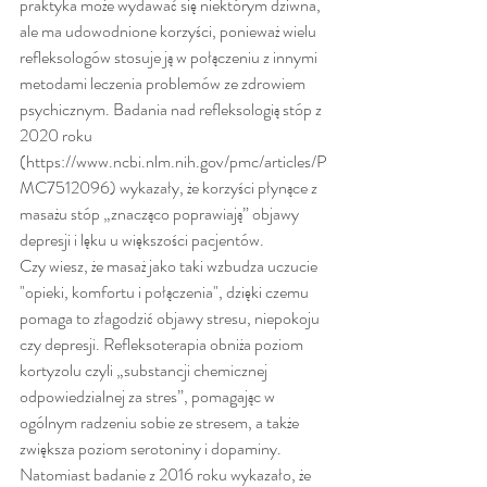
praktyka może wydawać się niektórym dziwna, 
ale ma udowodnione korzyści, ponieważ wielu 
refleksologów stosuje ją w połączeniu z innymi 
metodami leczenia problemów ze zdrowiem 
psychicznym. Badania nad refleksologią stóp z 
2020 roku 
(https://www.ncbi.nlm.nih.gov/pmc/articles/P
MC7512096) wykazały, że korzyści płynące z 
masażu stóp „znacząco poprawiają” objawy 
depresji i lęku u większości pacjentów.
Czy wiesz, że masaż jako taki wzbudza uczucie 
"opieki, komfortu i połączenia", dzięki czemu 
pomaga to złagodzić objawy stresu, niepokoju 
czy depresji. Refleksoterapia obniża poziom 
kortyzolu czyli „substancji chemicznej 
odpowiedzialnej za stres”, pomagając w 
ogólnym radzeniu sobie ze stresem, a także 
zwiększa poziom serotoniny i dopaminy. 
Natomiast badanie z 2016 roku wykazało, że 