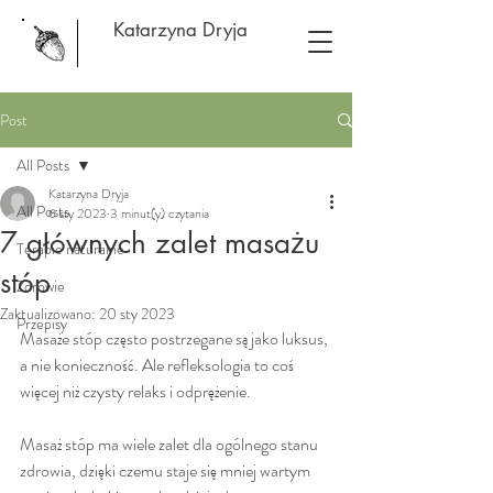
Katarzyna Dryja
Post
All Posts
Katarzyna Dryja
All Posts
6 sty 2023
3 minut(y) czytania
7 głównych zalet masażu
Terapie naturalne
stóp
Zdrowie
Zaktualizowano:
20 sty 2023
Przepisy
Masaże stóp często postrzegane są jako luksus, 
a nie konieczność. Ale refleksologia to coś 
więcej niż czysty relaks i odprężenie.
Masaż stóp ma wiele zalet dla ogólnego stanu 
zdrowia, dzięki czemu staje się mniej wartym 