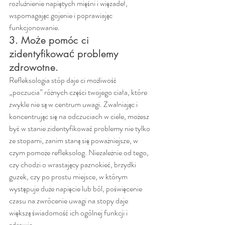
rozluźnienie napiętych mięśni i więzadeł, 
wspomagając gojenie i poprawiając 
funkcjonowanie.
3. Może pomóc ci 
zidentyfikować problemy 
zdrowotne.
Refleksologia stóp daje ci możliwość 
„poczucia” różnych części twojego ciała, które 
zwykle nie są w centrum uwagi. Zwalniając i 
koncentrując się na odczuciach w ciele, możesz 
być w stanie zidentyfikować problemy nie tylko 
ze stopami, zanim staną się poważniejsze, w 
czym pomoże refleksolog. Niezależnie od tego, 
czy chodzi o wrastający paznokieć, brzydki 
guzek, czy po prostu miejsce, w którym 
występuje duże napięcie lub ból, poświęcenie 
czasu na zwrócenie uwagi na stopy daje 
większą świadomość ich ogólnej funkcji i 
zdrowia. 